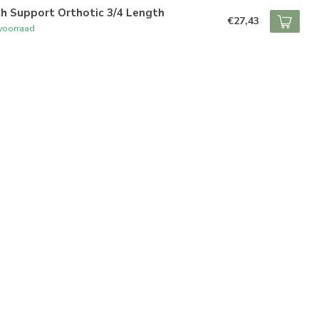
h Support Orthotic 3/4 Length
€27,43
voorraad