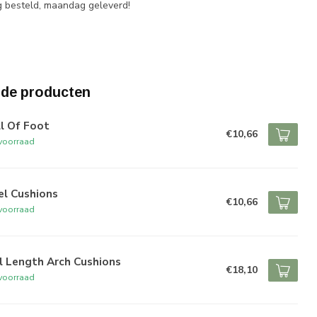
 besteld, maandag geleverd!
rde producten
l Of Foot
€10,66
voorraad
el Cushions
€10,66
voorraad
l Length Arch Cushions
€18,10
voorraad