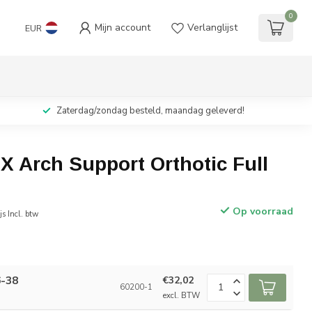
0
Mijn account
Verlanglijst
EUR
Zaterdag/zondag besteld, maandag geleverd!
 Arch Support Orthotic Full
Op voorraad
js Incl. btw
6-38
€32,02
60200-1
excl. BTW