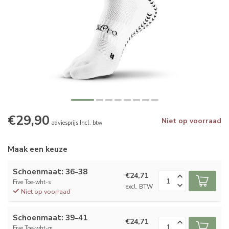
€29,90
Niet op voorraad
adviesprijs Incl. btw
Maak een keuze
Schoenmaat: 36-38
€24,71
Five Toe-wht-s
excl. BTW
Niet op voorraad
Schoenmaat: 39-41
€24,71
Five Toe-wht-m