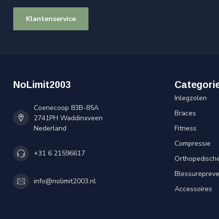
Klantenservice
NoLimit2003
Categori
Inlegzolen
Coenecoop 83B-85A
Braces
2741PH Waddinxveen
Nederland
Fitness
Compressie
+31 6 21596617
Orthopedisch
Blessurepreve
info@nolimit2003.nl
Accessoires