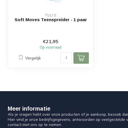
TULI'S
Soft Moves Teenspreider - 1 paar
€21,95
Op voorraad
Vergelijk
Meer informatie
Als je vragen hebt over onze producten of je aankoop, bezoek da
Hier vind je onze bedrijfsgegevens, antwoorden op veelgestelde 
contact met ons op te nemen.