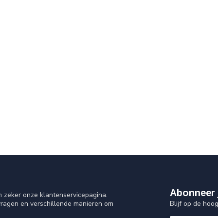
Abonneer 
n zeker onze klantenservicepagina.
Blijf op de hoo
vragen en verschillende manieren om