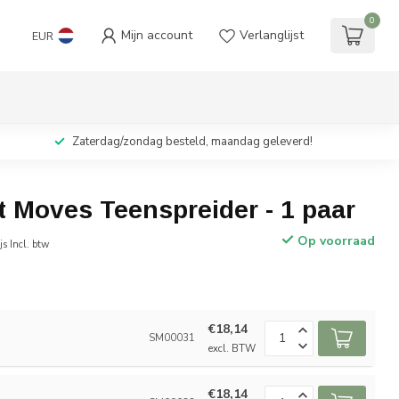
0
Mijn account
Verlanglijst
EUR
Zaterdag/zondag besteld, maandag geleverd!
ft Moves Teenspreider - 1 paar
Op voorraad
js Incl. btw
€18,14
SM00031
excl. BTW
€18,14