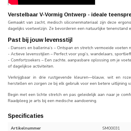
Verstelbaar V-Vormig Ontwerp - ideale teenspr
Gemaakt van zacht, medisch siliconenmateriaal zijn deze ergo
dagelijks voetwelzijn. Ze bevorderen een natuurlijke tenenstand en
Past bij jouw levensstijl
- Dansers en ballerina’s – Ontspan en stretch vermoeide voeten n
- Actieve levensstijlen – Perfect voor yogi’s, wandelaars, sportlie
- Comfortzoekers – Een zachte, aanpasbare oplossing om je voet
of dagelijkse activiteiten.
Verkrijgbaar in drie rustgevende kleuren—blauw, wit en ro
herstellen en zorgen ze bij elk gebruik voor een betere uitlijning v
Begin met een lichte stretch en pas geleidelijk aan naar je comf
Raadpleeg je arts bij een medische aandoening.
Specificaties
Artikelnummer
SM00031