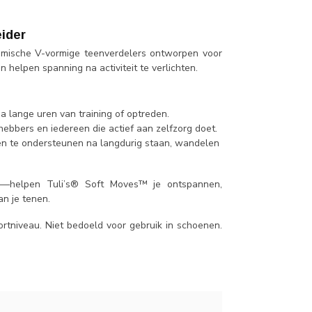
eider
nomische V-vormige teenverdelers ontworpen voor
 helpen spanning na activiteit te verlichten.
a lange uren van training of optreden.
fhebbers en iedereen die actief aan zelfzorg doet.
en te ondersteunen na langdurig staan, wandelen
ze—helpen Tuli’s® Soft Moves™ je ontspannen,
an je tenen.
ortniveau. Niet bedoeld voor gebruik in schoenen.