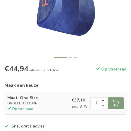
€44,94
Op voorraad
adviesprijs Incl. btw
Maak een keuze
Maat: One Size
€37,14
DRQE0D0DAXUXP
excl. BTW
Op voorraad
Snel gratis advies!