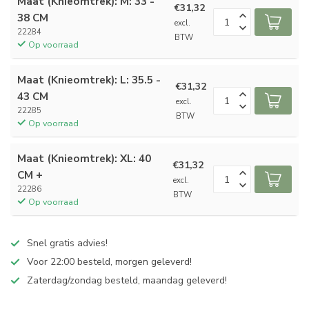
Maat (Knieomtrek): M: 33 -
€31,32
38 CM
excl.
22284
BTW
Op voorraad
Maat (Knieomtrek): L: 35.5 -
€31,32
43 CM
excl.
22285
BTW
Op voorraad
Maat (Knieomtrek): XL: 40
€31,32
CM +
excl.
22286
BTW
Op voorraad
Snel gratis advies!
Voor 22:00 besteld, morgen geleverd!
Zaterdag/zondag besteld, maandag geleverd!