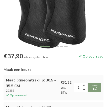
€37,90
Op voorraad
adviesprijs Incl. btw
Maak een keuze
Maat (Knieomtrek): S: 30.5 -
€31,32
35.5 CM
excl.
22283
BTW
Op voorraad