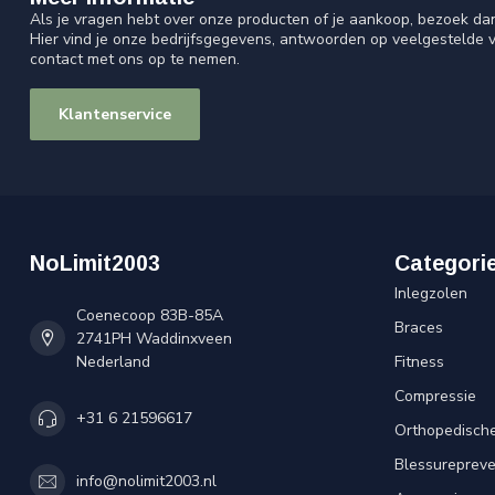
Als je vragen hebt over onze producten of je aankoop, bezoek da
Hier vind je onze bedrijfsgegevens, antwoorden op veelgestelde 
contact met ons op te nemen.
Klantenservice
NoLimit2003
Categori
Inlegzolen
Coenecoop 83B-85A
Braces
2741PH Waddinxveen
Nederland
Fitness
Compressie
+31 6 21596617
Orthopedisch
Blessurepreve
info@nolimit2003.nl