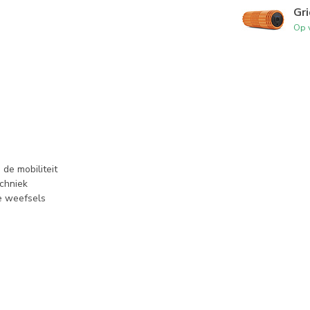
Gri
Op 
 de mobiliteit
chniek
de weefsels