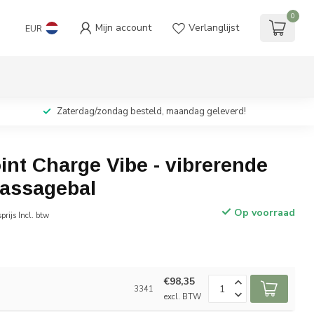
0
Mijn account
Verlanglijst
EUR
Zaterdag/zondag besteld, maandag geleverd!
int Charge Vibe - vibrerende
assagebal
Op voorraad
prijs Incl. btw
€98,35
3341
excl. BTW