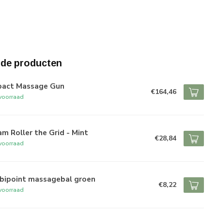
rde producten
pact Massage Gun
€164,46
voorraad
m Roller the Grid - Mint
€28,84
voorraad
bipoint massagebal groen
€8,22
voorraad